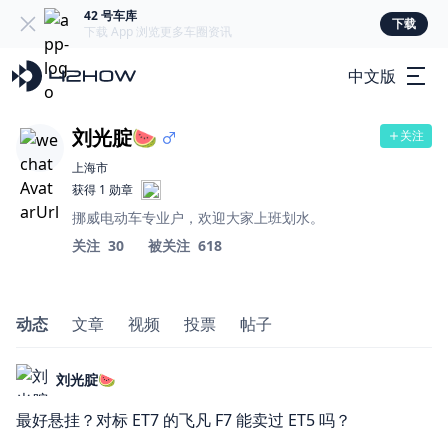
42 号车库
下载
下载 App 浏览更多车圈资讯
中文版
刘光腚🍉
关注
上海市
获得 1 勋章
挪威电动车专业户，欢迎大家上班划水。
关注
30
被关注
618
动态
文章
视频
投票
帖子
刘光腚🍉
最好悬挂？对标 ET7 的飞凡 F7 能卖过 ET5 吗？