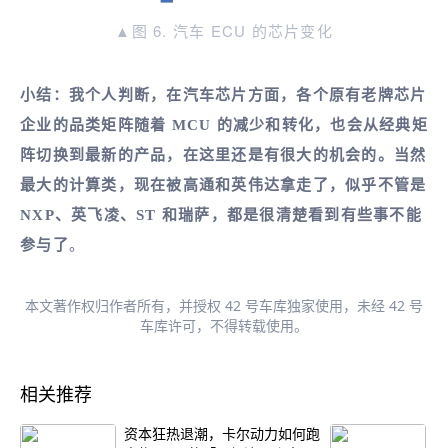
▲图 6. 汽车 ECU 的芯片变化
小结：我个人判断，在汽车芯片方面，各个原有老牌芯片
企业的品类矩阵随着 MCU 的减少和转化，也会从经典矩
阵切换到最新的产品，在这里还是有很大的机会的。当然
最大的计算类，现在被高通和英伟达拿走了，似乎不管是
NXP、英飞凌、ST 和瑞萨，都是很清楚看到有些事不能
参与了
。
本文著作权归作者所有，并授权 42 号车库独家使用，未经 42 号
车库许可，不得转载使用。
相关推荐
资本狂热退潮，卡尔动力如何跑
大