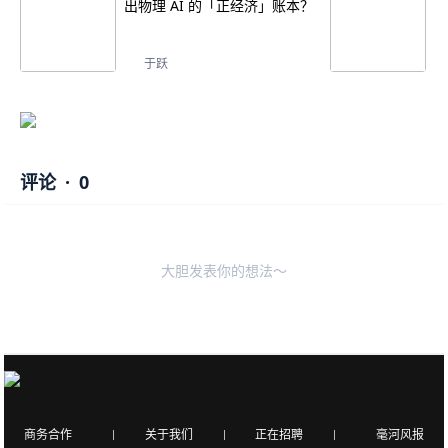
出物理 AI 的「正经济」账本？
于跃
评论
·
0
大胆发表你的想法～
商务合作
关于我们
正在招聘
毫河风报