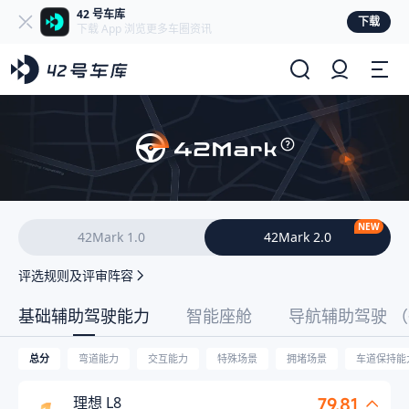
42 号车库
下载
下载 App 浏览更多车圈资讯
NEW
42Mark 1.0
42Mark 2.0
评选规则及评审阵容
基础辅助驾驶能力
智能座舱
导航辅助驾驶
（
总分
弯道能力
交互能力
特殊场景
拥堵场景
车道保持能
理想 L8
79.81