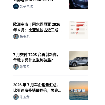
光子星球
欧洲车市 | 阿尔巴尼亚 2026
年 6 月：比亚迪独占近三成，
中国电车霸榜
朱玉龙
7 月交付 7203 台再创新高，
华境 S 凭什么逆势破局？
朱玉龙
2026 年 7 月车企销量汇总：
比亚迪海外销量翻倍，零跑月
销破 10 万
朱玉龙