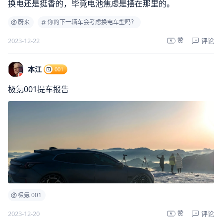
换电还是挺香的，毕竟电池焦虑是摆在那里的。
蔚来
你的下一辆车会考虑换电车型吗？
评论
2023-12-22
赞
本江
001
极氪001提车报告
极氪 001
评论
2023-12-20
赞