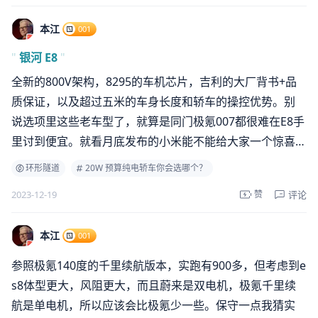
本江
001
"
银河 E8
"
全新的800V架构，8295的车机芯片，吉利的大厂背书+品
质保证，以及超过五米的车身长度和轿车的操控优势。别
说选项里这些老车型了，就算是同门极氪007都很难在E8手
里讨到便宜。就看月底发布的小米能不能给大家一个惊喜
了。
环形隧道
20W 预算纯电轿车你会选哪个？
评论
2023-12-19
赞
本江
001
参照极氪140度的千里续航版本，实跑有900多，但考虑到e
s8体型更大，风阻更大，而且蔚来是双电机，极氪千里续
航是单电机，所以应该会比极氪少一些。保守一点我猜实