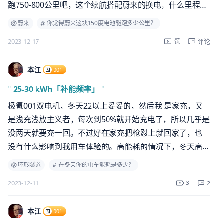
跑750-800公里吧，这个续航搭配蔚来的换电，什么里程焦
虑都不会有了
蔚来
你觉得蔚来这块150度电池能跑多少公里？
评论
2023-12-17
赞
本江
001
"
25-30 kWh「补能频率」
"
极氪001双电机，冬天22以上妥妥的，然后我 是家充，又
是浅充浅放主义者，每次到50%就开始充电了，所以几乎是
没两天就要充一回。不过好在家充把枪怼上就回家了，也
没有什么影响到我用车体验的。高能耗的情况下，冬天高
速续航（时速130满载开空调）也能跑个350左右，我还是
环形隧道
在冬天你的电车能耗是多少？
比较满意的。
2
2023-12-11
3
本江
001