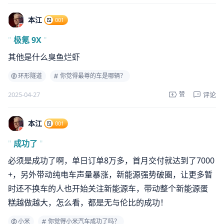
本江
001
"
极氪 9X
"
其他是什么臭鱼烂虾
环形隧道
你觉得最尊的车是哪辆？
评论
2025-04-27
赞
本江
001
"
成功了
"
必须是成功了啊，单日订单8万多，首月交付就达到了7000
+，另外带动纯电车声量暴涨，新能源强势破圈，让更多暂
时还不换车的人也开始关注新能源车，带动整个新能源蛋
糕越做越大，怎么看，都是无与伦比的成功！
小米
你觉得小米汽车成功了吗？