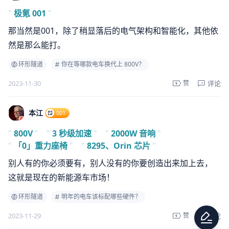
"
极氪 001
"
那当然是001，除了稍显落后的电气架构和智能化，其他依
然是那么能打。
环形隧道
你在等哪款电车换代上 800V？
评论
2023-11-30
赞
本江
001
"
800V
"
"
3 秒级加速
"
"
2000W 音响
"
"
「0」重力座椅
"
"
8295、Orin 芯片
"
别人有的你必须要有，别人没有的你要创造出来加上去，
这就是现在的新能源车市场！
环形隧道
明年的电车该标配哪些硬件？
评论
2023-11-29
赞