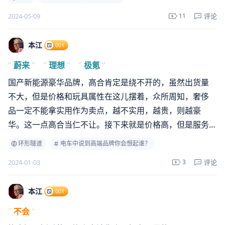
评论
2024-05-09
11
本江
001
"
蔚来
"
"
理想
"
"
极氪
"
国产新能源豪华品牌，高合肯定是绕不开的，虽然出货量
不大，但是价格和玩具属性在这儿摆着，众所周知，奢侈
品一定不能拿实用作为卖点，越不实用，越贵，则越豪
华。这一点高合当仁不让。接下来就是价格高，但是服务/
功能/配置能打的，分别代表品牌就是蔚来，理想，极氪
环形隧道
电车中说到高端品牌你会想起谁？
了。虽然被市场卷的价格一直在下探，但是都有自己的旗
评论
2024-01-03
3
舰产品撑住品牌逼格，虽然说是豪华品牌还不够严谨但是
放在国产新能源里，已经没有其他牌子更能代表了。另外
本江
001
有希望的就是阿维塔，目前的阿维塔受限于销量，品牌认
可度还不太行，如果有朝一日销量能够成长起来，也能够
"
不会
"
在国产新能源豪华品牌里，占据自己的一席之地。