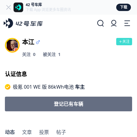
42 号车库
下载
下载 App 浏览更多车圈资讯
本江
关注
关注
0
被关注
1
认证信息
极氪 001 WE 版 86kWh电池
车主
登记已有车辆
动态
文章
投票
帖子