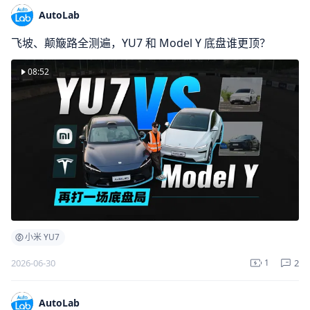
AutoLab
飞坡、颠簸路全测遍，YU7 和 Model Y 底盘谁更顶？
08:52
小米 YU7
2
2026-06-30
1
AutoLab