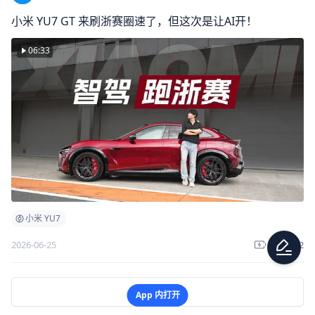
小米 YU7 GT 来刷浙赛圈速了，但这次是让AI开！
06:33
小米 YU7
2
2026-06-25
1
加载更多
App 内打开