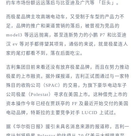
约车市场份额远远落后与比亚迪及广汽等 「巨头」。
而极星品牌主攻高端电动车，又受制于车型的产品力不
足，品牌的推广和渠道营销的落后，被曾视为竞品的
model3 等远远抛离，甚至连新势力的小鹏 P7 和比亚迪
汉 ev 等对手都得望其项背，通俗的来说，就是极星连人
家的尾灯都看不到，落在后面吃尘。
吉利集团目前来看还没有放弃极星品牌，而且在努力推动
极星的上市融资。据外媒报道，吉利正试图通过与一家特
殊目的收购公司（SPAC）的交易，为旗下豪华电动车子
公司极星（Polestar）寻求在美国上市。这种借壳上市的
资本操作今年已经在贾跃亭的 FF 及最近开始交付的美国
电动品牌，特斯拉的主要竞争对手 LUCID 上试过。
据《华尔街日报》援引未具名消息来源的报道称，吉利一
度计划将极星 Polestar 的估值从 70 亿美元大幅提高至