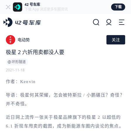
42 号车库
下载
下载 App 浏览更多车圈资讯
电动势
关注
极星 2 六折甩卖都没人要
环形隧道
2021-11-18
作者：Kenvin
导语：极星何其荣耀，怎会被特斯拉 / 小鹏碾压？奇怪？
并不奇怪。
近日网上流传一张关于极星品牌旗下的极星 2 以超低的
6.1 折现车甩卖的截图，成为新能源车圈内谈论的焦点。