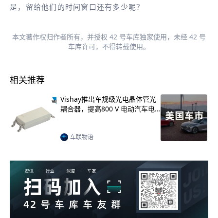
是，留给他们的时间窗口还有多少呢？
本文著作权归作者所有，并授权 42 号车库独家使用，未经 42 号
车库许可，不得转载使用。
相关推荐
Vishay推出车规级光电晶体管光
2
耦合器，提高800 V 电动汽车电
点
池隔离电压额定值
车联物语