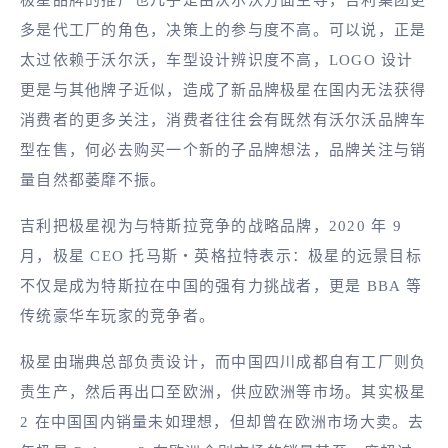
多是代工厂的角色，决策上的参与度不高。可以说，正是
太过依赖于沃尔沃，车型设计辨识度不高，LOGO 设计
更是与其他牌子近似，造成了新品牌极星在国内无法获得
消费者的更多关注，消费者往往会有既然有沃尔沃品牌车
型在售，何必去购买一个新的子品牌想法，品牌关注与销
量自然都萎靡不振。
吉利把极星视为与特斯拉竞争的战略品牌，2020 年 9
月，极星 CEO 托马斯・英格拉特表示：极星的远景目标
不仅是成为特斯拉在中国的强有力挑战者，更是 BBA 等
传统豪华车玩家的竞争者。
极星由瑞典总部负责设计，而中国四川成都自有工厂则负
责生产，然后再出口至欧洲，供应欧洲等市场。其实极星
2 在中国国内销量未如理想，但却曾在欧洲市场大卖。去