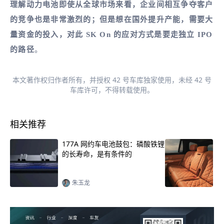
理解动力电池即使从全球市场来看，企业间相互争夺客户
的竞争也是非常激烈的；但是想在国外提升产能，需要大
量资金的投入，对此 SK On 的应对方式是要走独立 IPO
的路径
。
本文著作权归作者所有，并授权 42 号车库独家使用，未经 42 号
车库许可，不得转载使用。
相关推荐
177A 网约车电池鼓包：磷酸铁锂
大
的长寿命，是有条件的
朱玉龙